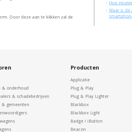
Hoe inlogg
Waar is de 
smartphon
erm. Door deze aan te klikken zal de
oren
Producten
Applicatie
e & onderhoud
Plug & Play
alers & schadebedrijven
Plug & Play Lighter
n & gemeenten
Blackbox
genwoordigers
Blackbox Light
swagens
Badge / iButton
agens
Beacon