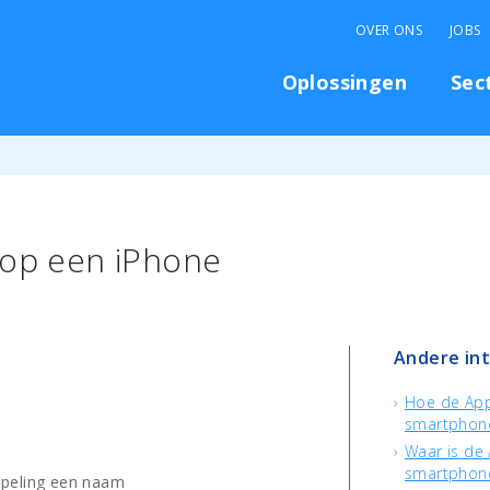
OVER ONS
JOBS
Oplossingen
Sec
 op een iPhone
Andere in
Hoe de App
smartphon
Waar is de 
smartphon
ppeling een naam