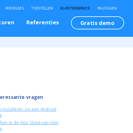
VERDELERS
TOESTELLEN
KLANTENSERVICE
INLOGGEN
toren
Referenties
Gratis demo
teressante vragen
 installeren op een Android
e
App in de App Store van mijn
e