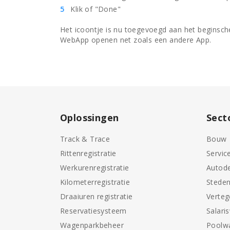
Klik of "Done"
Het icoontje is nu toegevoegd aan het beginsch
WebApp openen net zoals een andere App.
Oplossingen
Sect
Track & Trace
Bouw
Rittenregistratie
Servic
Werkurenregistratie
Autode
Kilometerregistratie
Stede
Draaiuren registratie
Verte
Reservatiesysteem
Salari
Wagenparkbeheer
Poolw