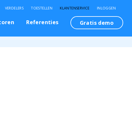
VERDELERS
TOESTELLEN
KLANTENSERVICE
INLOGGEN
toren
Referenties
Gratis demo