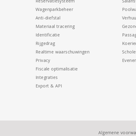
Reservatiesysteem
Salari
Wagenparkbeheer
Poolw
Anti-diefstal
Verhuu
Materiaal tracering
Gezon
Identificatie
Passag
Rijgedrag
Koerie
Realtime waarschuwingen
Schol
Privacy
Evene
Fiscale optimalisatie
Integraties
Export & API
Algemene voorwa