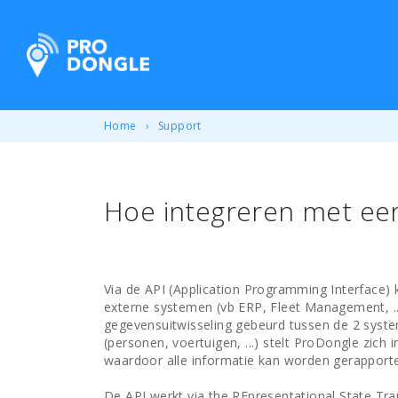
ProDongle Track & Trace
Home
Support
Hoe integreren met een 
Via de API (Application Programming Interface
externe systemen (vb ERP, Fleet Management, .
gegevensuitwisseling gebeurd tussen de 2 syste
(personen, voertuigen, ...) stelt ProDongle zich i
waardoor alle informatie kan worden gerapporte
De API werkt via the REpresentational State Tra