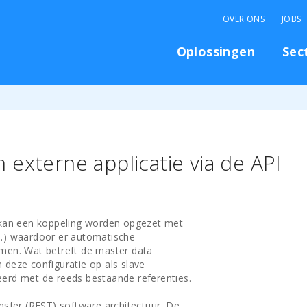
OVER ONS
JOBS
Oplossingen
Sec
externe applicatie via de API
) kan een koppeling worden opgezet met
..) waardoor er automatische
men. Wat betreft de master data
n deze configuratie op als slave
erd met de reeds bestaande referenties.
nsfer (REST) software architectuur. De