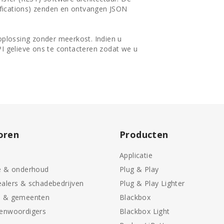
fications) zenden en ontvangen JSON
oplossing zonder meerkost. Indien u
PI gelieve ons te contacteren zodat we u
.
oren
Producten
Applicatie
e & onderhoud
Plug & Play
alers & schadebedrijven
Plug & Play Lighter
n & gemeenten
Blackbox
genwoordigers
Blackbox Light