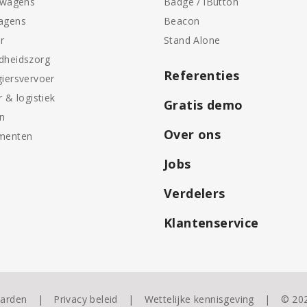
swagens
Badge / iButton
agens
Beacon
r
Stand Alone
dheidszorg
Referenties
iersvervoer
r & logistiek
Gratis demo
en
Over ons
menten
Jobs
Verdelers
Klantenservice
arden
Privacy beleid
Wettelijke kennisgeving
© 20