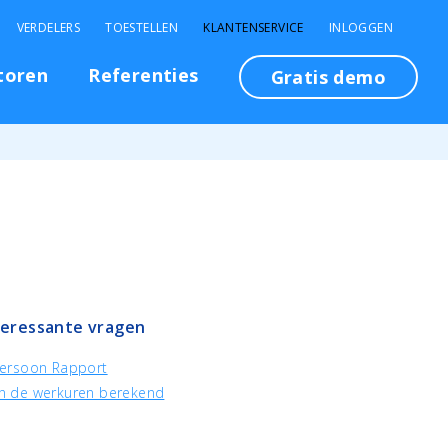
VERDELERS
TOESTELLEN
KLANTENSERVICE
INLOGGEN
toren
Referenties
Gratis demo
teressante vragen
ersoon Rapport
n de werkuren berekend