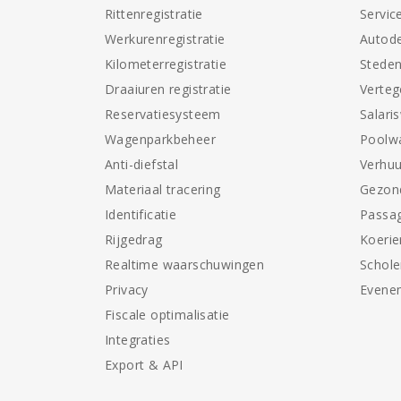
Rittenregistratie
Servic
Werkurenregistratie
Autode
Kilometerregistratie
Stede
Draaiuren registratie
Verte
Reservatiesysteem
Salari
Wagenparkbeheer
Poolw
Anti-diefstal
Verhuu
Materiaal tracering
Gezon
Identificatie
Passag
Rijgedrag
Koerie
Realtime waarschuwingen
Schol
Privacy
Evene
Fiscale optimalisatie
Integraties
Export & API