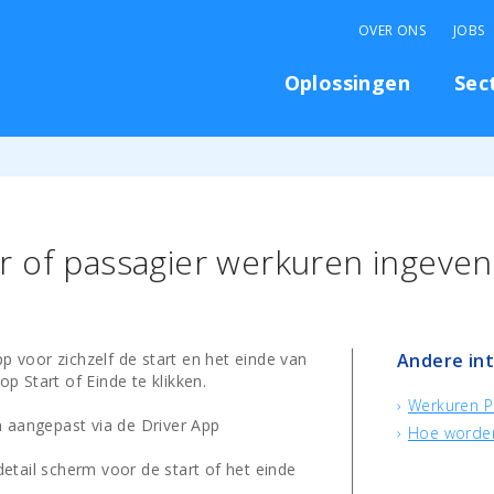
OVER ONS
JOBS
Oplossingen
Sec
 of passagier werkuren ingeven
p voor zichzelf de start en het einde van
Andere in
 Start of Einde te klikken.
Werkuren P
 aangepast via de Driver App
Hoe worde
etail scherm voor de start of het einde