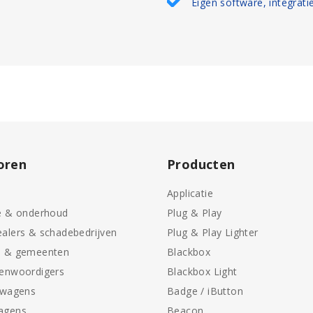
Eigen software, integrati
oren
Producten
Applicatie
e & onderhoud
Plug & Play
alers & schadebedrijven
Plug & Play Lighter
n & gemeenten
Blackbox
genwoordigers
Blackbox Light
swagens
Badge / iButton
agens
Beacon