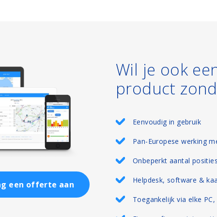
Wil je ook ee
product zond
Eenvoudig in gebruik
Pan-Europese werking me
Onbeperkt aantal positie
Helpdesk, software & ka
g een offerte aan
Toegankelijk via elke PC