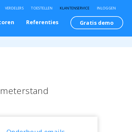
VERDELERS
TOESTELLEN
KLANTENSERVICE
INLOGGEN
toren
Referenties
Gratis demo
ometerstand
Onderhoud emails