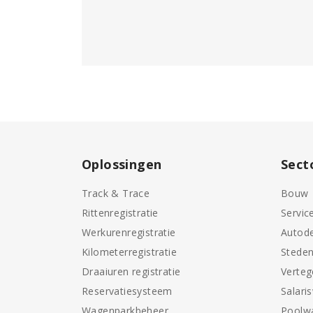
Oplossingen
Sect
Track & Trace
Bouw
Rittenregistratie
Servic
Werkurenregistratie
Autode
Kilometerregistratie
Stede
Draaiuren registratie
Verte
Reservatiesysteem
Salari
Wagenparkbeheer
Poolw