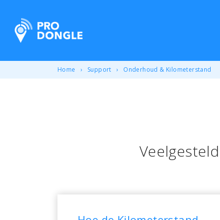
ProDongle Track & Trace
Home
Support
Onderhoud & Kilometerstand
Veelgestel
Hoe de Kilometerstand