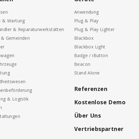
sen
Anwendung
e & Wartung
Plug & Play
ndler & Reparaturwerkstätten
Plug & Play Lighter
e & Gemeinden
Blackbox
ter
Blackbox Light
nwagen
Badge / iButton
ahrzeuge
Beacon
etung
Stand Alone
dheitswesen
Referenzen
nenbeförderung
ung & Logistik
Kostenlose Demo
n
Über Uns
taltungen
Vertriebspartner