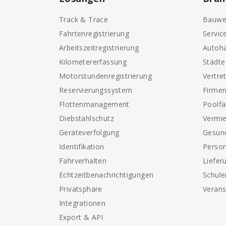
Track & Trace
Bauwe
Fahrtenregistrierung
Servic
Arbeitszeitregistrierung
Autohä
Kilometererfassung
Städt
Motorstundenregistrierung
Vertre
Reservierungssystem
Firme
Flottenmanagement
Poolf
Diebstahlschutz
Vermi
Geräteverfolgung
Gesun
Identifikation
Perso
Fahrverhalten
Liefer
Echtzeitbenachrichtigungen
Schule
Privatsphäre
Verans
Integrationen
Export & API