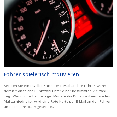
Fahrer spielerisch motivieren
Senden Sie eine Gelbe Karte per E-Mail an Ihre Fahrer, wenn
deren monatliche Punktzahl unter einer bestimmten Zielzahl
liegt. Wenn innerhalb einiger Monate die Punktzahl ein zweites
Mal zu niedrig ist, wird eine Rote Karte per E-Mail an den Fahrer
und den Fahrcoach gesendet.