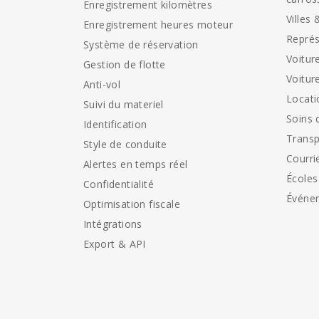
Enregistrement kilomètres
Villes 
Enregistrement heures moteur
Représ
Système de réservation
Voitur
Gestion de flotte
Voitur
Anti-vol
Locati
Suivi du materiel
Soins 
Identification
Transp
Style de conduite
Courri
Alertes en temps réel
Écoles
Confidentialité
Événe
Optimisation fiscale
Intégrations
Export & API