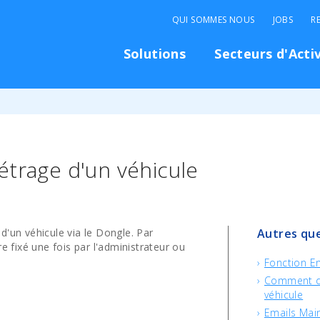
QUI SOMMES NOUS
JOBS
R
Solutions
Secteurs d'Acti
étrage d'un véhicule
l d'un véhicule via le Dongle. Par
Autres que
e fixé une fois par l'administrateur ou
Fonction En
Comment déf
véhicule
Emails Mai