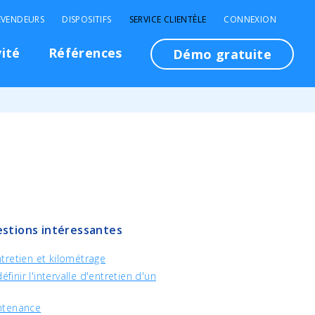
EVENDEURS
DISPOSITIFS
SERVICE CLIENTÈLE
CONNEXION
vité
Références
Démo gratuite
stions intéressantes
tretien et kilométrage
inir l'intervalle d'entretien d'un
ntenance