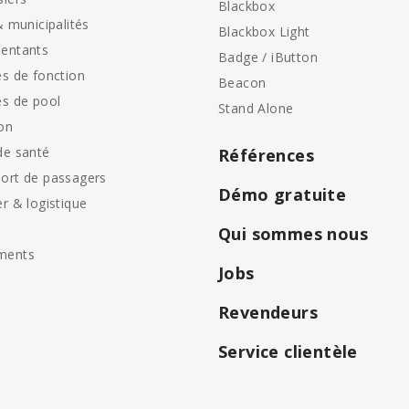
Blackbox
& municipalités
Blackbox Light
entants
Badge / iButton
es de fonction
Beacon
es de pool
Stand Alone
on
de santé
Références
ort de passagers
Démo gratuite
er & logistique
Qui sommes nous
ments
Jobs
Revendeurs
Service clientèle