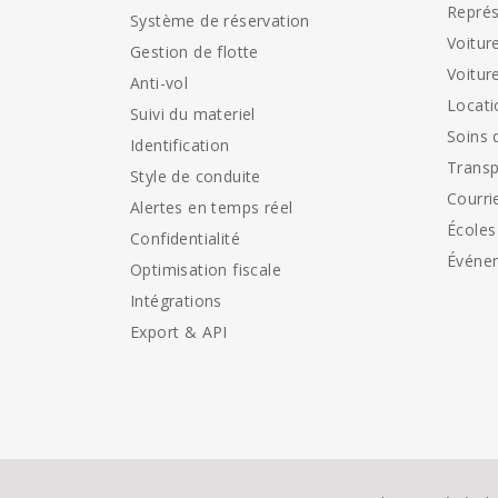
Représ
Système de réservation
Voitur
Gestion de flotte
Voitur
Anti-vol
Locati
Suivi du materiel
Soins 
Identification
Transp
Style de conduite
Courri
Alertes en temps réel
Écoles
Confidentialité
Événe
Optimisation fiscale
Intégrations
Export & API