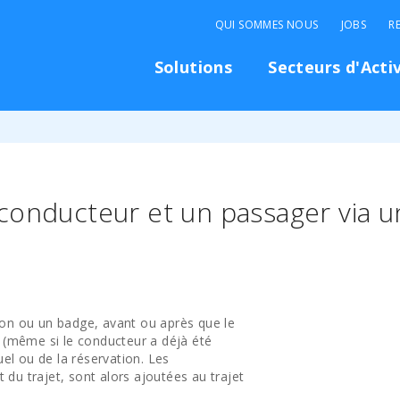
QUI SOMMES NOUS
JOBS
R
Solutions
Secteurs d'Acti
conducteur et un passager via
tton ou un badge, avant ou après que le
 (même si le conducteur a déjà été
uel ou de la réservation. Les
t du trajet, sont alors ajoutées au trajet