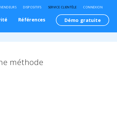
EVENDEURS
DISPOSITIFS
SERVICE CLIENTÈLE
CONNEXION
vité
Références
Démo gratuite
 une méthode