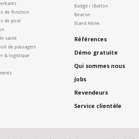
entants
Badge / iButton
es de fonction
Beacon
es de pool
Stand Alone
on
de santé
Références
ort de passagers
Démo gratuite
er & logistique
Qui sommes nous
ments
Jobs
Revendeurs
Service clientèle