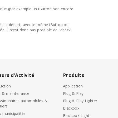
onnue (par exemple un iButton non encore
près le départ, avec le même iButton ou
sée. Il n'est donc pas possible de "check
eurs d'Activité
Produits
uction
Application
e & maintenance
Plug & Play
sionnaires automobiles &
Plug & Play Lighter
siers
Blackbox
& municipalités
Blackbox Light