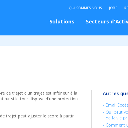
QUI SOMMES NOUS
JOBS
R
Solutions
Secteurs d'Acti
e de trajet d'un trajet est inférieur à la
Autres que
rateur si le tour dispose d'une protection
Email Excès
Qui peut voi
e trajet peut ajuster le score à partir
de la vie pr
Comment un