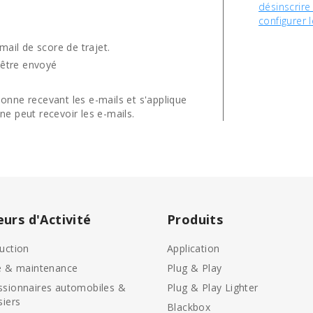
désinscrire
configurer l
mail de score de trajet.
t être envoyé
onne recevant les e-mails et s'applique
ne peut recevoir les e-mails.
eurs d'Activité
Produits
uction
Application
e & maintenance
Plug & Play
sionnaires automobiles &
Plug & Play Lighter
siers
Blackbox