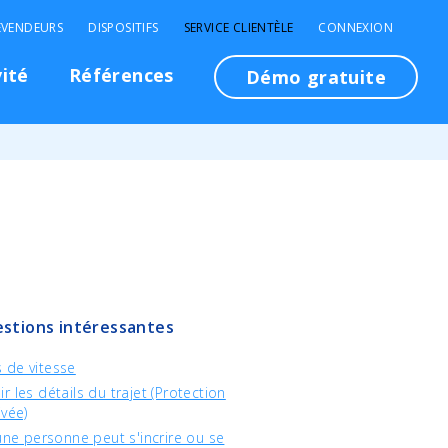
EVENDEURS
DISPOSITIFS
SERVICE CLIENTÈLE
CONNEXION
vité
Références
Démo gratuite
stions intéressantes
 de vitesse
r les détails du trajet (Protection
ivée)
e personne peut s'incrire ou se