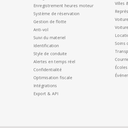
Villes 
Enregistrement heures moteur
Représ
Système de réservation
Voitur
Gestion de flotte
Voitur
Anti-vol
Locati
Suivi du materiel
Soins 
Identification
Transp
Style de conduite
Courri
Alertes en temps réel
Écoles
Confidentialité
Événe
Optimisation fiscale
Intégrations
Export & API