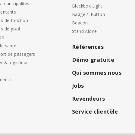
& municipalités
Blackbox Light
entants
Badge / iButton
es de fonction
Beacon
es de pool
Stand Alone
on
de santé
Références
ort de passagers
Démo gratuite
er & logistique
Qui sommes nous
ments
Jobs
Revendeurs
Service clientèle