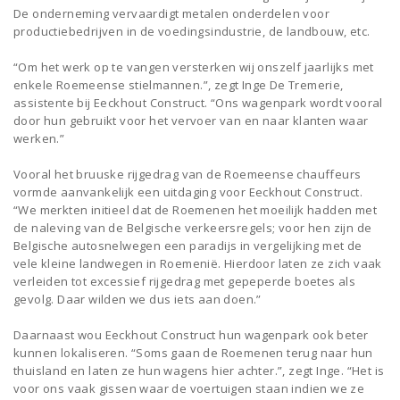
De onderneming vervaardigt metalen onderdelen voor
productiebedrijven in de voedingsindustrie, de landbouw, etc.
“Om het werk op te vangen versterken wij onszelf jaarlijks met
enkele Roemeense stielmannen.”, zegt Inge De Tremerie,
assistente bij Eeckhout Construct. “Ons wagenpark wordt vooral
door hun gebruikt voor het vervoer van en naar klanten waar
werken.”
Vooral het bruuske rijgedrag van de Roemeense chauffeurs
vormde aanvankelijk een uitdaging voor Eeckhout Construct.
“We merkten initieel dat de Roemenen het moeilijk hadden met
de naleving van de Belgische verkeersregels; voor hen zijn de
Belgische autosnelwegen een paradijs in vergelijking met de
vele kleine landwegen in Roemenië. Hierdoor laten ze zich vaak
verleiden tot excessief rijgedrag met gepeperde boetes als
gevolg. Daar wilden we dus iets aan doen.”
Daarnaast wou Eeckhout Construct hun wagenpark ook beter
kunnen lokaliseren. “Soms gaan de Roemenen terug naar hun
thuisland en laten ze hun wagens hier achter.”, zegt Inge. “Het is
voor ons vaak gissen waar de voertuigen staan indien we ze