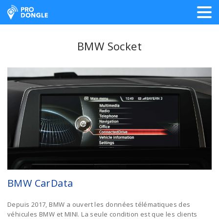
ProDongle Géolocalisation
BMW Socket
BMW CarData
Depuis 2017, BMW a ouvert les données télématiques des
véhicules BMW et MINI. La seule condition est que les clients