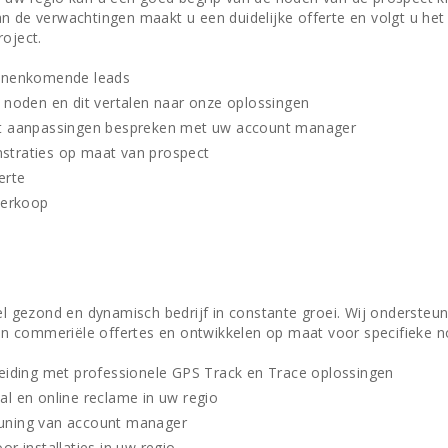
n de verwachtingen maakt u een duidelijke offerte en volgt u het
roject.
innenkomende leads
 noden en dit vertalen naar onze oplossingen
ct aanpassingen bespreken met uw account manager
traties op maat van prospect
erte
verkoop
eel gezond en dynamisch bedrijf in constante groei. Wij ondersteu
 commeriële offertes en ontwikkelen op maat voor specifieke n
reiding met professionele GPS Track en Trace oplossingen
l en online reclame in uw regio
uning van account manager
or installaties in uw regio