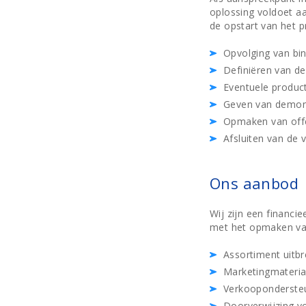
oplossing voldoet aa
de opstart van het p
Opvolging van b
Definiëren van de
Eventuele produ
Geven van demons
Opmaken van off
Afsluiten van de 
Ons aanbod
Wij zijn een financi
met het opmaken van
Assortiment uitb
Marketingmateriaa
Verkooponderste
Doorverwijzing vo