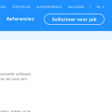
LERS
TOESTELLEN
KLANTENSERVICE
INLOGGEN
NL
Referenties
Solliciteer voor job
ebaseerde software
eken we naar een
ijgen. Indien onze