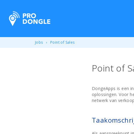
ProDongle Track & Trace
Jobs
Point of Sales
Point of S
DongeApps is een inn
oplossingen. Voor h
netwerk van verkoop
Taakomschri
Als aanspreekpunt in