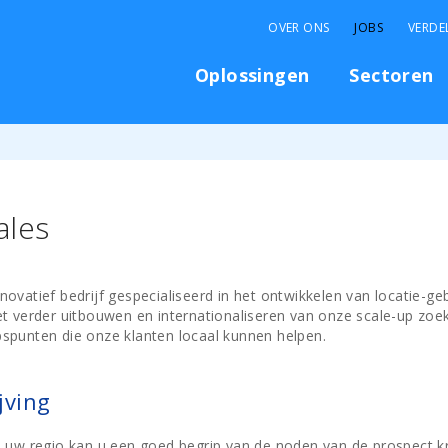
OVER ONS
JOBS
VERDE
Oplossingen
Sectoren
ales
ovatief bedrijf gespecialiseerd in het ontwikkelen van locatie-g
et verder uitbouwen en internationaliseren van onze scale-up zo
spunten die onze klanten locaal kunnen helpen.
jving
 uw regio kan u een goed begrip van de noden van de prospect kr